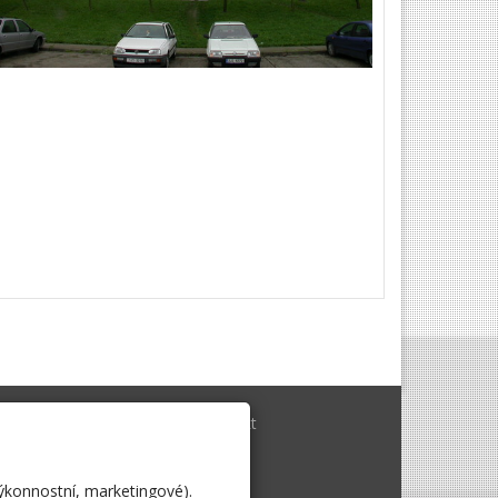
alizace
Kontakt
výkonnostní, marketingové).