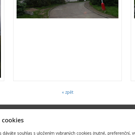
« zpět
O nás
Re
 cookies
oleckastavebni.cz
278 033
s dáváte souhlas s uložením vybraných cookies (nutné, preferenční, 